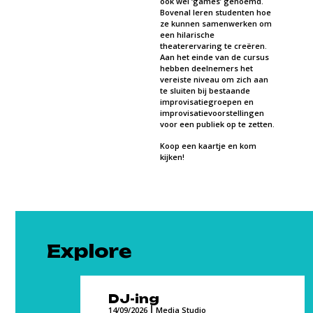
ook wel ‘games’ genoemd.
Bovenal leren studenten hoe
ze kunnen samenwerken om
een hilarische
theaterervaring te creëren.
Aan het einde van de cursus
hebben deelnemers het
vereiste niveau om zich aan
te sluiten bij bestaande
improvisatiegroepen en
improvisatievoorstellingen
voor een publiek op te zetten.
Koop een kaartje en kom
kijken!
Explore
DJ-ing
14/09/2026
Media Studio