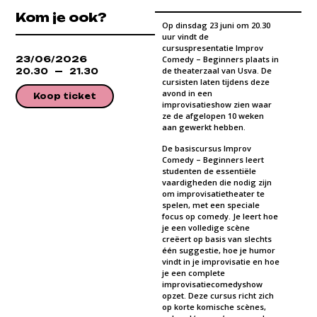
Kom je ook?
Op dinsdag 23 juni om 20.30
uur vindt de
cursuspresentatie Improv
23/06/2026
Comedy – Beginners plaats in
de theaterzaal van Usva. De
20.30
21.30
cursisten laten tijdens deze
avond in een
Koop ticket
improvisatieshow zien waar
ze de afgelopen 10 weken
aan gewerkt hebben.
De basiscursus Improv
Comedy – Beginners leert
studenten de essentiële
vaardigheden die nodig zijn
om improvisatietheater te
spelen, met een speciale
focus op comedy. Je leert hoe
je een volledige scène
creëert op basis van slechts
één suggestie, hoe je humor
vindt in je improvisatie en hoe
je een complete
improvisatiecomedyshow
opzet. Deze cursus richt zich
op korte komische scènes,