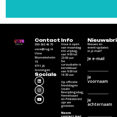
Contact
Info
Nieuwsbri
Usva is open
Nieuws en
050-363 46 70
van maandag
event-updates
usva@rug.nl
t/m vrijdag,
in je mail?
Usva
van 9:00 tot
Munnekeholm
Je e-mail
23:00 uur.
De
10
cursusbalie is
9711 JA
bereikbaar
Groningen
van 9:00 tot
Socials
16:30 uur.
Je
voornaam
Op officiële
feestdagen
(zoals
Bevrijdingsdag,
Hemelvaart
en Pinksteren)
Je
zijn we
achternaam
gesloten.
Neem
contact met