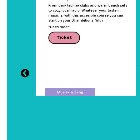
, Photo,
From dark techno clubs and warm beach sets
and can
to cozy local radio. Whatever your taste in
music is, with this accesible course you can
lease
start on your DJ ambitions. With
lees meer
Ticket
Muziek & Zang