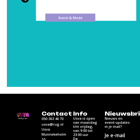
Kunst & Mode
Contact
Info
Nieuwsbri
Usva is open
Nieuws en
050-363 46 70
van maandag
event-updates
usva@rug.nl
t/m vrijdag,
in je mail?
Usva
van 9:00 tot
Munnekeholm
Je e-mail
23:00 uur.
De
10