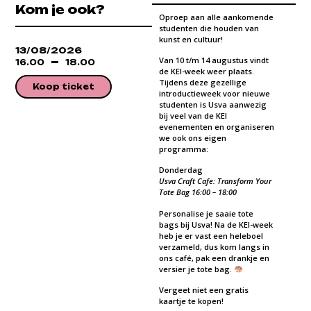
Kom je ook?
Oproep aan alle aankomende
studenten die houden van
kunst en cultuur!
13/08/2026
Van 10 t/m 14 augustus vindt
16.00
18.00
de KEI-week weer plaats.
Tijdens deze gezellige
Koop ticket
introductieweek voor nieuwe
studenten is Usva aanwezig
bij veel van de KEI
evenementen en organiseren
we ook ons eigen
programma:
Donderdag
Usva Craft Cafe: Transform Your
Tote Bag 16:00 – 18:00
Personalise je saaie tote
bags bij Usva! Na de KEI-week
heb je er vast een heleboel
verzameld, dus kom langs in
ons café, pak een drankje en
versier je tote bag.
Vergeet niet een gratis
kaartje te kopen!