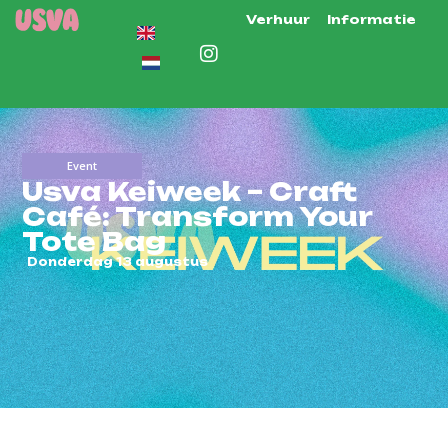
Verhuur
Informatie
Event
Usva Keiweek – Craft
Café: Transform Your
Tote Bag
Donderdag 13 augustus