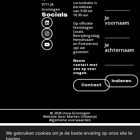
cursusbalie is
9711 JA
bereikbaar
Groningen
van 9:00 tot
Socials
16:30 uur.
Je
voornaam
Op officiële
feestdagen
(zoals
Bevrijdingsdag,
Hemelvaart
en Pinksteren)
Je
zijn we
achternaam
gesloten.
Neem
contact met
ons op voor
vragen
Contact
© 2026 Usva Groningen
Website door Marlies Ontwerpt
Algemene voorwaarden
We gebruiken cookies om je de beste ervaring op onze site te
bieden.