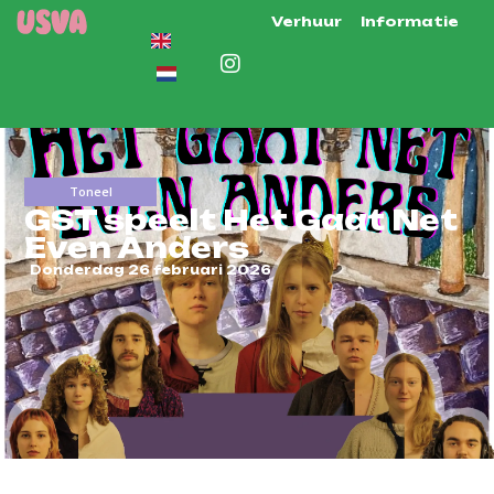
Verhuur
Informatie
Toneel
GST speelt Het Gaat Net
Even Anders
Donderdag 26 februari 2026