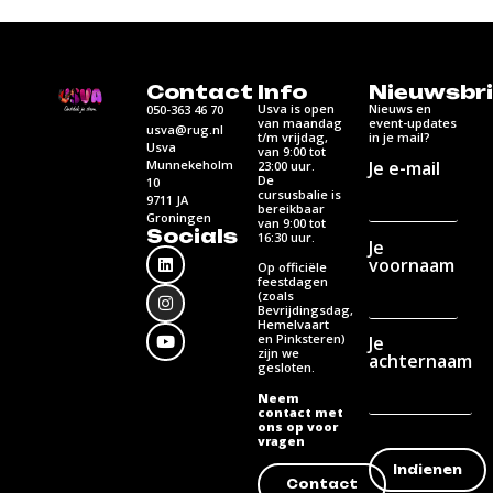
Contact
Info
Nieuwsbri
Usva is open
Nieuws en
050-363 46 70
van maandag
event-updates
usva@rug.nl
t/m vrijdag,
in je mail?
Usva
van 9:00 tot
Munnekeholm
Je e-mail
23:00 uur.
De
10
cursusbalie is
9711 JA
bereikbaar
Groningen
van 9:00 tot
Socials
16:30 uur.
Je
voornaam
Op officiële
feestdagen
(zoals
Bevrijdingsdag,
Hemelvaart
en Pinksteren)
Je
zijn we
achternaam
gesloten.
Neem
contact met
ons op voor
vragen
Contact