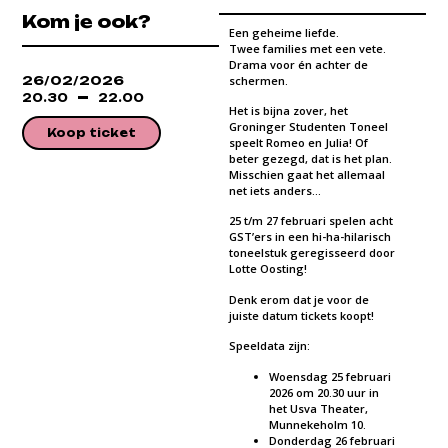
Kom je ook?
Een geheime liefde.
Twee families met een vete.
Drama voor én achter de
26/02/2026
schermen.
20.30
22.00
Het is bijna zover, het
Groninger Studenten Toneel
Koop ticket
speelt Romeo en Julia! Of
beter gezegd, dat is het plan.
Misschien gaat het allemaal
net iets anders…
25 t/m 27 februari spelen acht
GST’ers in een hi-ha-hilarisch
toneelstuk geregisseerd door
Lotte Oosting!
Denk erom dat je voor de
juiste datum tickets koopt!
Speeldata zijn:
Woensdag 25 februari
2026 om 20.30 uur in
het Usva Theater,
Munnekeholm 10.
Donderdag 26 februari