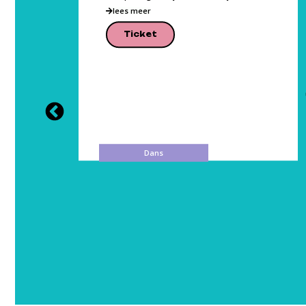
p
lees meer
vement.
Ticket
Dans