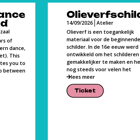
childeren
Body Lab
14/09/2026
Grote Danszaal
nkelijk
A dance course all about fi
eginnende
ways to bond with your bod
eeuw werd het
course is directed towards 
hilderen
place for you to grow, swea
en en het is
learn. The practice is
lees meer
n het
Ticket