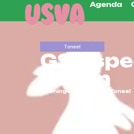
Agenda
Toneel
GST spee
Konijn
Groninger Studenten Toneel