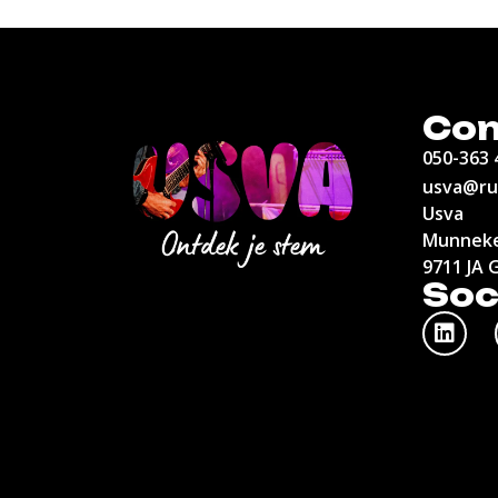
Con
050-363 
usva@ru
Usva
Munneke
9711 JA 
Soc