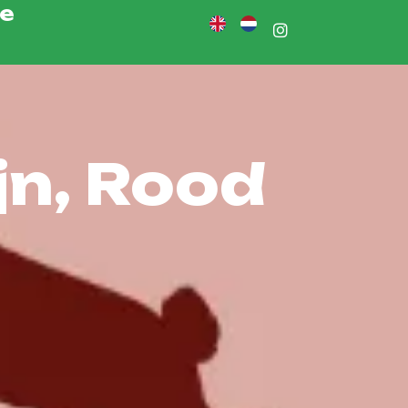
ie
jn, Rood