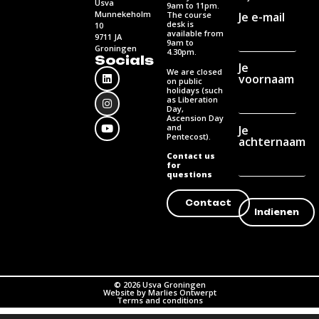
Usva
9am to 11pm.
Munnekeholm
Je e-mail
The course
desk is
10
available from
9711 JA
9am to
Groningen
4.30pm.
Socials
Je
We are closed
voornaam
on public
holidays (such
as Liberation
Day,
Ascension Day
and
Je
Pentecost).
achternaam
Contact us
for
questions
Contact
© 2026 Usva Groningen
Website by Marlies Ontwerpt
Terms and conditions