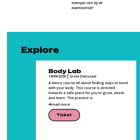
ledenpas zien bij de
kaartcontrole!
Explore
Body Lab
14/09/2026
Grote Danszaal
l voor de
A dance course all about finding ways to bond
 werd het
with your body. This course is directed
elijker
towards a safe place for you to grow, sweat
elen het
and learn. The practice is
read more
Ticket