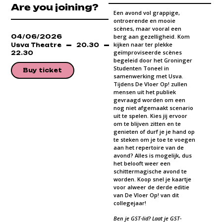
Are you joining?
Een avond vol grappige,
ontroerende en mooie
scènes, maar vooral een
04/06/2026
berg aan gezelligheid. Kom
kijken naar ter plekke
Usva Theatre
20.30
geïmproviseerde scènes
22.30
begeleid door het Groninger
Studenten Toneel in
Buy ticket
samenwerking met Usva.
Tijdens De Vloer Op! zullen
mensen uit het publiek
gevraagd worden om een
nog niet afgemaakt scenario
uit te spelen. Kies jij ervoor
om te blijven zitten en te
genieten of durf je je hand op
te steken om je toe te voegen
aan het repertoire van de
avond? Alles is mogelijk, dus
het belooft weer een
schittermagische avond te
worden. Koop snel je kaartje
voor alweer de derde editie
van De Vloer Op! van dit
collegejaar!
Ben je GST-lid? Laat je GST-