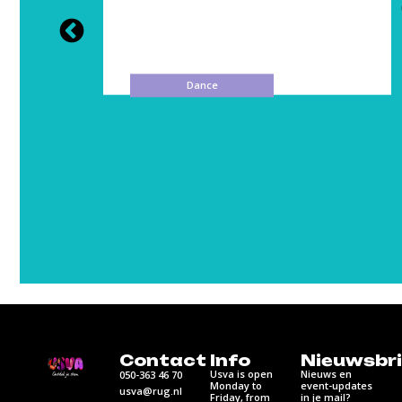
Dance
Contact
Info
Nieuwsbri
Usva is open
Nieuws en
050-363 46 70
Monday to
event-updates
usva@rug.nl
Friday, from
in je mail?