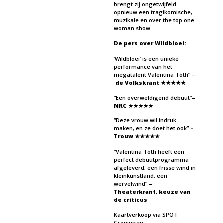
brengt zij ongetwijfeld
opnieuw een tragikomische,
muzikale en over the top one
woman show.
De pers over Wildbloei:
‘Wildbloei’ is een unieke
performance van het
megatalent Valentina Tóth” –
de Volkskrant ★★★★★
“Een overweldigend debuut”
–
NRC
★★★★★
“Deze vrouw wil indruk
maken, en ze doet het ook”
–
Trouw ★★★★★
“Valentina Tóth heeft een
perfect debuutprogramma
afgeleverd, een frisse wind in
kleinkunstland, een
wervelwind”
–
Theaterkrant, keuze van
de criticus
Kaartverkoop via SPOT
Groningen