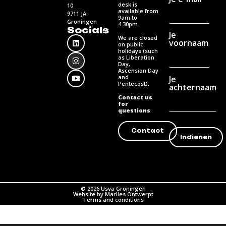
desk is
10
available from
9711 JA
9am to
Groningen
4.30pm.
Socials
Je
We are closed
voornaam
on public
holidays (such
as Liberation
Day,
Ascension Day
and
Je
Pentecost).
achternaam
Contact us
for
questions
Contact
© 2026 Usva Groningen
Website by Marlies Ontwerpt
Terms and conditions