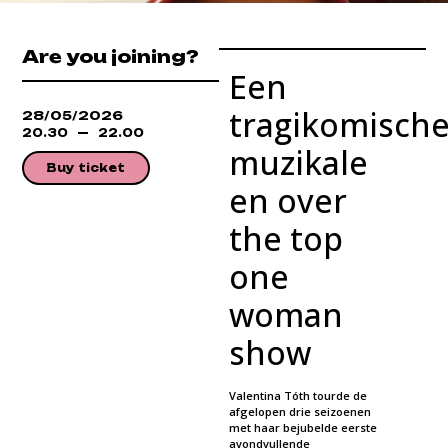
Are you joining?
Een
tragikomische
28/05/2026
20.30
22.00
muzikale
Buy ticket
en over
the top
one
woman
show
Valentina Tóth tourde de
afgelopen drie seizoenen
met haar bejubelde eerste
avondvullende