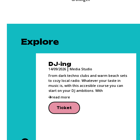
Explore
DJ-ing
14/09/2026
Media Studio
, Photo,
From dark techno clubs and warm beach sets
and can
to cozy local radio. Whatever your taste in
music is, with this accesible course you can
lease
start on your DJ ambitions. With
read more
Ticket