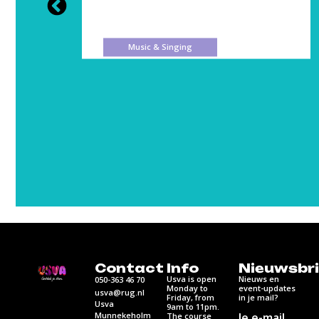
Music & Singing
Contact
Info
Nieuwsbri
Usva is open
Nieuws en
050-363 46 70
Monday to
event-updates
usva@rug.nl
Friday, from
in je mail?
Usva
9am to 11pm.
Munnekeholm
Je e-mail
The course