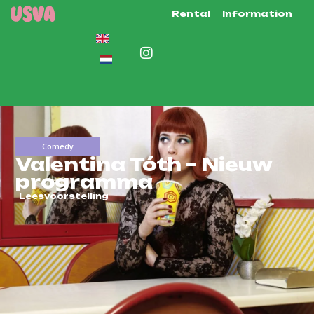
Rental
Information
Comedy
Valentina Tóth – Nieuw
programma
Leesvoorstelling