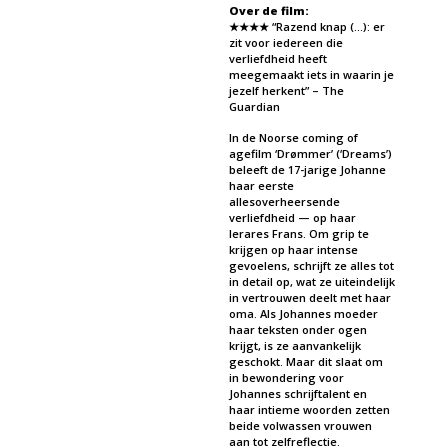
Over de film:
★★★★ “Razend knap (…): er
zit voor iedereen die
verliefdheid heeft
meegemaakt iets in waarin je
jezelf herkent” – The
Guardian
In de Noorse coming of
agefilm ‘Drømmer’ (‘Dreams’)
beleeft de 17-jarige Johanne
haar eerste
allesoverheersende
verliefdheid — op haar
lerares Frans. Om grip te
krijgen op haar intense
gevoelens, schrijft ze alles tot
in detail op, wat ze uiteindelijk
in vertrouwen deelt met haar
oma. Als Johannes moeder
haar teksten onder ogen
krijgt, is ze aanvankelijk
geschokt. Maar dit slaat om
in bewondering voor
Johannes schrijftalent en
haar intieme woorden zetten
beide volwassen vrouwen
aan tot zelfreflectie.