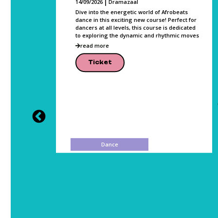
14/09/2026
Dramazaal
Dive into the energetic world of Afrobeats
dance in this exciting new course! Perfect for
dancers at all levels, this course is dedicated
ce,
to exploring the dynamic and rhythmic moves
class
p
read more
vement.
Ticket
Dance