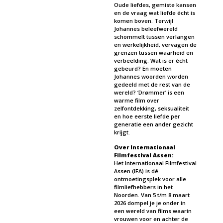
Oude liefdes, gemiste kansen
en de vraag wat liefde écht is
komen boven. Terwijl
Johannes beleefwereld
schommelt tussen verlangen
en werkelijkheid, vervagen de
grenzen tussen waarheid en
verbeelding. Wat is er écht
gebeurd? En moeten
Johannes woorden worden
gedeeld met de rest van de
wereld? ‘Drømmer’ is een
warme film over
zelfontdekking, seksualiteit
en hoe eerste liefde per
generatie een ander gezicht
krijgt.
Over Internationaal
Filmfestival Assen:
Het Internationaal Filmfestival
Assen (IFA) is dé
ontmoetingsplek voor alle
filmliefhebbers in het
Noorden. Van 5 t/m 8 maart
2026 dompel je je onder in
een wereld van films waarin
vrouwen voor en achter de