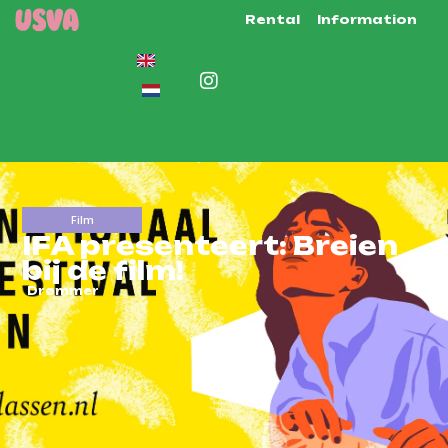
Rental
Information
Film
IFA presenteert: Breien
bij de film!
Drømmer