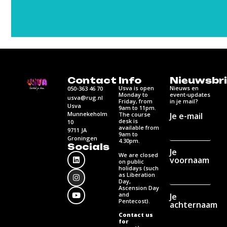
Contact
Info
Nieuwsbri
Usva is open
Nieuws en
050-363 46 70
Monday to
event-updates
usva@rug.nl
Friday, from
in je mail?
Usva
9am to 11pm.
Munnekeholm
Je e-mail
The course
desk is
10
available from
9711 JA
9am to
Groningen
4.30pm.
Socials
Je
We are closed
voornaam
on public
holidays (such
as Liberation
Day,
Ascension Day
and
Je
Pentecost).
achternaam
Contact us
for