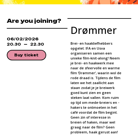
Are you joining?
Drømmer
06/02/2026
Brei- en haakliefhebbers
20.30
22.30
opgelet: IFA en Usva
organiseren samen een
Buy ticket
unieke film-knit-along! Neem
je brei- en haakwerk mee
naar de sfeervolle en warme
film ‘Drømmer’, waarin wol de
rode draad is. Tijdens de film
laten we het zaallicht aan
staan zodat je je breiwerk
goed kunt zien en geen
steken laat vallen. Kom ruim
op tijd om mede-breiers en -
hakers te ontmoeten in het
café voordat de film begint.
Geen zin of interesse in
breien of haken, maar wel
graag naar de film? Geen
probleem, haak gerust aan!